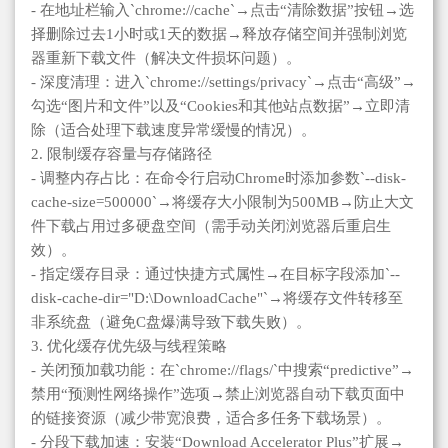
- 在地址栏输入`chrome://cache`→点击“清除数据”按钮→选
择删除过去1小时或1天的数据→释放存储空间并强制浏览
器重新下载文件（解决文件损坏问题）。
- 深度清理：进入`chrome://settings/privacy`→点击“高级”→
勾选“图片和文件”以及“Cookies和其他站点数据”→立即清
除（适合处理下载速度异常缓慢的情况）。
2. 限制缓存容量与存储路径
- 调整内存占比：在命令行启动Chrome时添加参数`--disk-
cache-size=500000`→将缓存大小限制为500MB→防止大文
件下载占用过多硬盘空间（需手动关闭浏览器后重启生
效）。
- 指定缓存目录：通过快捷方式属性→在目标字段添加`--
disk-cache-dir="D:\DownloadCache"`→将缓存文件转移至
非系统盘（避免C盘爆满导致下载失败）。
3. 优化缓存优先级与线程策略
- 关闭预加载功能：在`chrome://flags/`中搜索“predictive”→
禁用“预测性网络操作”选项→禁止浏览器自动下载页面中
的链接资源（减少带宽浪费，适合多任务下载场景）。
- 分段下载加速：安装“Download Accelerator Plus”扩展→