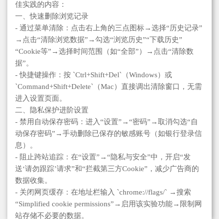
佳实践的内容：
一、快速删除浏览记录
- 通过菜单清除：点击右上角的三点图标→选择“历史记录”
→点击“清除浏览数据”→勾选“浏览历史”“下载历史”
“Cookie等”→选择时间范围（如“全部”）→点击“清除数
据”。
- 快捷键操作：按 `Ctrl+Shift+Del`（Windows）或
`Command+Shift+Delete`（Mac）直接调出清除窗口，无需
进入设置页面。
二、隐私保护进阶设置
- 禁用自动保存密码：进入“设置”→“密码”→取消勾选“自
动保存密码”→手动删除已保存的敏感账号（如银行登录信
息）。
- 阻止跨站追踪：在“设置”→“隐私与安全”中，开启“发
送‘请勿跟踪’请求”和“拦截第三方Cookie”，减少广告商的
数据收集。
- 关闭网页缓存：在地址栏输入 `chrome://flags/` →搜索
“Simplified cookie permissions”→启用该实验功能→限制网
站存储不必要的数据。