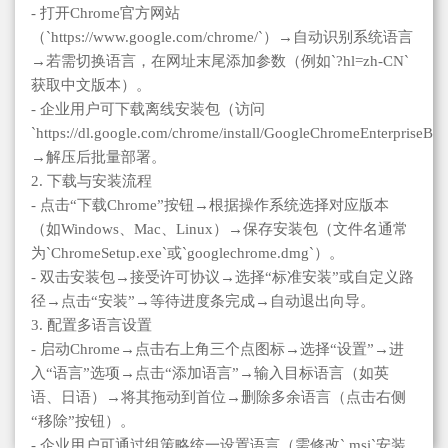
- 打开Chrome官方网站
（`https://www.google.com/chrome/`）→自动识别系统语言
→若需切换语言，在网址末尾添加参数（例如`?hl=zh-CN`
获取中文版本）。
- 企业用户可下载离线安装包（访问
`https://dl.google.com/chrome/install/GoogleChromeEnterpriseBu
→解压后批量部署。
2. 下载与安装流程
- 点击“下载Chrome”按钮→根据操作系统选择对应版本
（如Windows、Mac、Linux）→保存安装包（文件名通常
为`ChromeSetup.exe`或`googlechrome.dmg`）。
- 双击安装包→接受许可协议→选择“标准安装”或自定义路
径→点击“安装”→等待进度条完成→自动退出向导。
3. 配置多语言设置
- 启动Chrome→点击右上角三个点图标→选择“设置”→进
入“语言”选项→点击“添加语言”→输入目标语言（如英
语、日语）→将其拖动到首位→删除多余语言（点击右侧
“移除”按钮）。
- 企业用户可通过组策略统一设置语言（需修改`.msi`安装