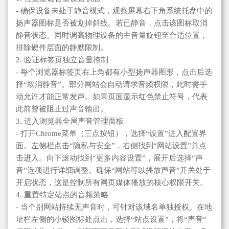
- 确保设备未处于静音模式，观察屏幕右下角系统托盘中的
扬声器图标是否被划掉斜线。若已静音，点击该图标取消
静音状态。同时调高物理设备的主音量旋钮至合适位置，
排除硬件层面的静默限制。
2. 验证标签页独立音量控制
- 每个浏览器标签页右上角都有小型扬声器图形，点击后选
择“取消静音”。部分网站会自动请求音频权限，此时需手
动允许才能正常发声。如果页面显示红色禁止符号，代表
此前曾被阻止过声音输出。
3. 进入浏览器全局声音管理面板
- 打开Chrome菜单（三点按钮），选择“设置”进入配置界
面。左侧栏点击“隐私与安全”，右侧找到“网站设置”并点
击进入。向下滚动找到“更多内容设置”，展开后选择“声
音”选项进行详细调整。确保“网站可以播放声音”开关处于
开启状态，这是控制所有网页媒体播放的核心权限开关。
4. 重置特定站点的音频策略
- 当个别网站持续无声音时，可针对该域名单独授权。在地
址栏左侧的小锁图标处点击，选择“站点设置”，将“声音”