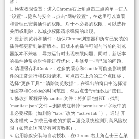
容：
1. 检查权限设置：进入Chrome右上角点击三点菜单→进入
“设置”→隐私与安全→点击“网站设置”，在这里可以查看
和管理已安装插件的权限。对于不必要的权限，可以选择
关闭或删除，以减少权限请求弹窗的出现。
2. 更新浏览器和插件：确保Chrome浏览器和所有已安装的
插件都更新到最新版本。旧版本的插件可能与当前的浏览
器版本不兼容，导致运行时出现权限问题。同时，新版本
的插件通常会对性能进行优化，并修复一些已知的问题。
3. 清理缓存和Cookie：过多的缓存和Cookie可能会影响插
件的正常运行和权限请求。可点击右上角的三个点图标，
选择“更多工具”-“清除浏览数据”，在弹出的窗口中选择清
除缓存和Cookie的时间范围，然后点击“清除数据”按钮。
4. 修改扩展程序的manifest文件：将扩展包解压→找到
`manifest.json`文件→删除或注释掉“permissions”字段中的
非必要权限（如删除`"tabs"`改为`"activeTab"`）。通过 开
发者模式 →加载已修改的扩展→避免系统检测到高风险权
限（如禁止访问所有网页数据）。
5. 启用静默安装与自动授权：在Chrome右上角点击三点菜