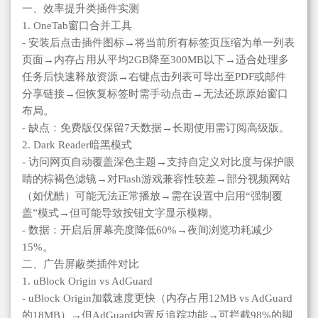
一、效率提升类插件实测
1. OneTab窗口合并工具
- 安装后点击插件图标→将当前所有标签页压缩为单一列表
页面→内存占用从平均2GB降至300MB以下→适合处理多
任务后快速释放资源→右键点击列表可导出至PDF或邮件
分享链接→但恢复标签时需手动点击→无法还原原始窗口
布局。
- 缺点：免费版仅保留7天数据→长期使用需订阅高级版。
2. Dark Reader暗黑模式
- 访问网页自动覆盖深色主题→支持自定义对比度与保护眼
睛的棕褐色滤镜→对Flash游戏兼容性较差→部分视频网站
（如优酷）可能无法正常播放→需在设置中启用“强制覆
盖”模式→但可能导致按钮文字显示模糊。
- 数据：开启后屏幕亮度降低60%→夜间浏览功耗减少
15%。
二、广告屏蔽类插件对比
1. uBlock Origin vs AdGuard
- uBlock Origin加载速度更快（内存占用12MB vs AdGuard
的18MB）→但AdGuard内置反追踪功能→可拦截98%的脚