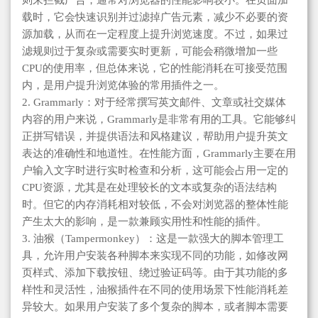
则来拦截广告，通常对浏览器的性能影响较小。在页面加
载时，它会快速识别并过滤掉广告元素，减少不必要的资
源加载，从而在一定程度上提升浏览速度。不过，如果过
滤规则过于复杂或需要实时更新，可能会稍微增加一些
CPU的使用率，但总体来说，它的性能消耗在可接受范围
内，是用户提升浏览体验的常用插件之一。
2. Grammarly：对于经常撰写英文邮件、文章或社交媒体
内容的用户来说，Grammarly是非常有用的工具。它能够纠
正拼写错误，并提供语法和风格建议，帮助用户提升英文
表达的准确性和地道性。在性能方面，Grammarly主要在用
户输入文字时进行实时检查和分析，这可能会占用一定的
CPU资源，尤其是在处理较长的文本或复杂的语法结构
时。但它的内存消耗相对较低，不会对浏览器的整体性能
产生太大的影响，是一款兼顾实用性和性能的插件。
3. 油猴（Tampermonkey）：这是一款强大的脚本管理工
具，允许用户安装各种脚本来实现不同的功能，如修改网
页样式、添加下载按钮、绕过验证码等。由于其功能的多
样性和灵活性，油猴插件在不同的使用场景下性能消耗差
异较大。如果用户安装了多个复杂的脚本，或者脚本需要