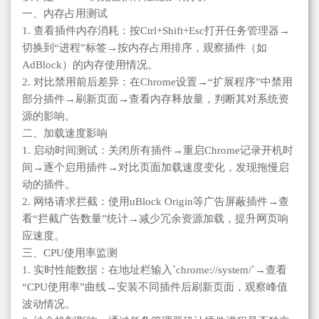
一、内存占用测试
1. 查看插件内存消耗：按Ctrl+Shift+Esc打开任务管理器→
切换到“进程”标签→按内存占用排序，观察插件（如
AdBlock）的内存使用情况。
2. 对比禁用前后差异：在Chrome设置→“扩展程序”中禁用
部分插件→刷新页面→查看内存释放量，判断其对系统资
源的影响。
二、加载速度影响
1. 启动时间测试：关闭所有插件→重启Chrome记录开机时
间→逐个启用插件→对比页面加载速度变化，发现拖慢启
动的插件。
2. 网络请求拦截：使用uBlock Origin等广告屏蔽插件→查
看“拦截广告数量”统计→减少冗余资源加载，提升网页响
应速度。
三、CPU使用率监测
1. 实时性能数据：在地址栏输入`chrome://system/`→查看
“CPU使用率”曲线→安装不同插件后刷新页面，观察峰值
波动情况。