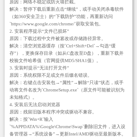
原因：网络不稳定或防火墙拦截。
解决：暂停下载后重新点击“继续”，或手动关闭杀毒软件
（如360安全卫士）的“下载防护”功能，再重新访问
`https://www.google.com/chrome/`获取安装包。
2. 安装程序提示“文件已损坏”
原因：下载过程中文件被篡改或存储路径异常。
解决：清空浏览器缓存（按`Ctrl+Shift+Del`→勾选“缓
存”），更换保存目录（如从C盘改至D盘），重新下载并
校验文件哈希值（官网提供MD5/SHA1值）。
3. 安装时提示“无法打开文件”
原因：系统权限不足或文件后缀名错误。
解决：右键点击安装包→“属性”→解除“只读”状态，或手
动将文件名改为`ChromeSetup.exe`（原文件可能被识别为
未知格式）。
4. 安装后无法启动浏览器
原因：残留旧版本程序冲突或驱动不兼容。
解决：按`Win+R`输入
`%APPDATA%\Google\Chrome\Swap`删除旧文件，进入设
备管理器→“系统设备”→更新Intel/AMD驱动至最新版本。