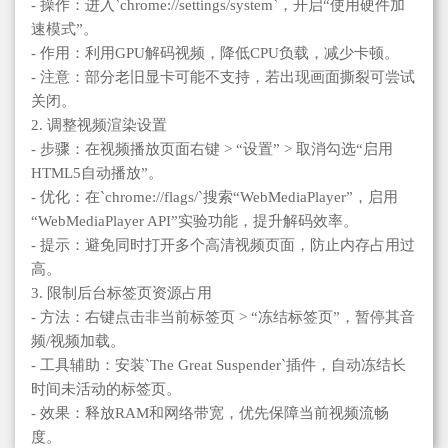
- 操作：进入`chrome://settings/system`，开启“使用硬件加
速模式”。
- 作用：利用GPU解码视频，降低CPU负载，减少卡顿。
- 注意：部分老旧显卡可能不支持，若出现画面撕裂可尝试
关闭。
2. 调整视频渲染设置
- 步骤：在视频播放页面右键 > “设置” > 取消勾选“启用
HTML5自动播放”。
- 优化：在`chrome://flags/`搜索“WebMediaPlayer”，启用
“WebMediaPlayer API”实验功能，提升解码效率。
- 提示：避免同时打开多个高清视频页面，防止内存占用过
高。
3. 限制后台标签页资源占用
- 方法：右键点击非当前标签页 > “冻结标签页”，暂停其音
频/视频加载。
- 工具辅助：安装`The Great Suspender`插件，自动冻结长
时间未活动的标签页。
- 效果：释放RAM和网络带宽，优先保障当前视频流畅
度。