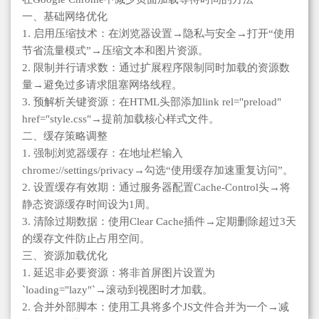
一、基础网络优化
1. 启用压缩技术：在浏览器设置→隐私与安全→打开“使用
节省流量模式”→压缩文本和图片资源。
2. 限制并行请求数：通过扩展程序限制同时加载的资源数
量→避免过多请求阻塞网络线程。
3. 预解析关键资源：在HTML头部添加link rel="preload"
href="style.css"→提前加载核心样式文件。
二、缓存策略调整
1. 强制浏览器缓存：在地址栏输入
chrome://settings/privacy→勾选“使用缓存加速重复访问”。
2. 设置缓存有效期：通过服务器配置Cache-Control头→将
静态资源缓存时间设为1周。
3. 清除过期数据：使用Clear Cache插件→定期删除超过3天
的缓存文件防止占用空间。
三、资源加载优化
1. 延迟非必要资源：将非首屏图片设置为
`loading="lazy"`→滚动到视图时才加载。
2. 合并外部脚本：使用工具将多个JS文件合并为一个→减