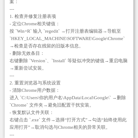
案：
---
1. 检查并修复注册表项
- 定位Chrome相关键值：
按 `Win+R` 输入 `regedit` →打开注册表编辑器→导航至
`HKEY_LOCAL_MACHINE\SOFTWARE\Google\Chrome`
→检查是否存在残留的旧版本信息。
- 删除无效条目：
右键删除 `Version`、`Install` 等疑似冲突的键值→重启电脑
→重新尝试安装。
---
2. 重置浏览器与系统设置
- 清除Chrome用户数据：
进入 `C:\Users\你的用户名\AppData\Local\Google\` →删除
`Chrome` 文件夹→避免旧配置干扰安装。
- 恢复默认文件关联：
右键点击 `.exe` 文件→选择“打开方式”→勾选“始终使用此
应用打开”→取消勾选与Chrome相关的异常关联。
---