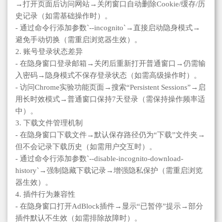
→打开页面后访问网站→关闭窗口自动删除Cookie/缓存/历
史记录（如需基础操作时）。
- 通过命令行添加参数`--incognito`→直接启动隐身模式→
避免手动切换（需重启浏览器生效）。
2. 账号登录状态差异
- 在隐身窗口登录邮箱→关闭后重新打开普通窗口→仍需输
入密码→隐身模式不保存登录状态（如需高级操作时）。
- 访问Chrome实验功能页面→搜索“Persistent Sessions”→启
用长时效模式→普通窗口保持7天登录（需保持操作频率适
中）。
3. 下载文件管理机制
- 在隐身窗口下载文件→默认保存路径仍为“下载”文件夹→
但不会记录下载历史（如需用户交互时）。
- 通过命令行添加参数`--disable-incognito-download-
history`→强制隐藏下载记录→增强隐私保护（需重启浏览
器生效）。
4. 插件行为兼容性
- 在隐身窗口打开AdBlock插件→显示“已暂停”提示→部分
插件默认不生效（如需排除故障时）。