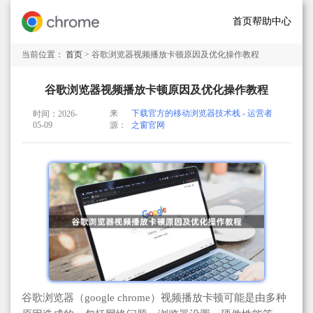
首页
帮助中心
当前位置：
首页
> 谷歌浏览器视频播放卡顿原因及优化操作教程
谷歌浏览器视频播放卡顿原因及优化操作教程
来
下载官方的移动浏览器技术栈 - 运营者
时间：2026-
05-09
源：
之窗官网
谷歌浏览器（google chrome）视频播放卡顿可能是由多种