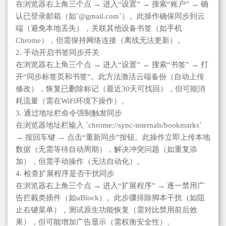
在浏览器右上角三个点 → 进入“设置” → 搜索“账户” → 确
认已登录邮箱（如`@gmail.com`）。此操作确保同步到云
端（避免本地丢失），关联其他设备书签（如手机
Chrome），但需保持网络连接（离线无法更新）。
2. 手动开启书签同步开关
在浏览器右上角三个点 → 进入“设置” → 搜索“书签” → 打
开“同步标签页和书签”。此方法激活云端备份（自动上传
修改），恢复已删除标记（最近30天可找回），但可能消
耗流量（需在WiFi环境下操作）。
3. 通过地址栏命令强制触发同步
在浏览器地址栏输入 `chrome://sync-internals/bookmarks`
→ 按回车键 → 点击“重新同步”按钮。此操作立即上传本地
数据（无需等待自动周期），解决冲突问题（如重复添
加），但需手动操作（无法自动化）。
4. 检查扩展程序是否干扰同步
在浏览器右上角三个点 → 进入“扩展程序” → 逐一禁用广
告拦截类插件（如uBlock）。此步骤排除脚本干扰（如阻
止右键菜单），测试原生功能恢复（需对比禁用前后效
果），但可能增加广告显示（需权衡安全性）。