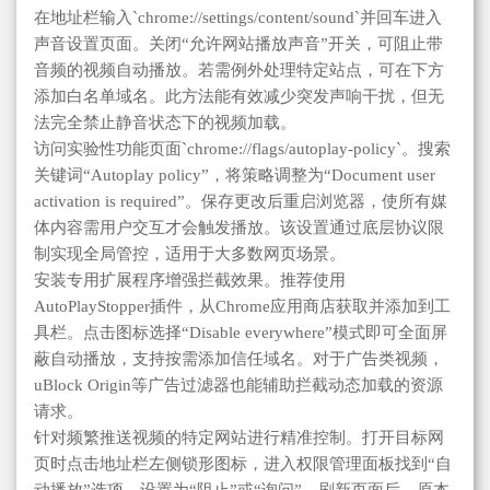
在地址栏输入`chrome://settings/content/sound`并回车进入
声音设置页面。关闭“允许网站播放声音”开关，可阻止带
音频的视频自动播放。若需例外处理特定站点，可在下方
添加白名单域名。此方法能有效减少突发声响干扰，但无
法完全禁止静音状态下的视频加载。
访问实验性功能页面`chrome://flags/autoplay-policy`。搜索
关键词“Autoplay policy”，将策略调整为“Document user
activation is required”。保存更改后重启浏览器，使所有媒
体内容需用户交互才会触发播放。该设置通过底层协议限
制实现全局管控，适用于大多数网页场景。
安装专用扩展程序增强拦截效果。推荐使用
AutoPlayStopper插件，从Chrome应用商店获取并添加到工
具栏。点击图标选择“Disable everywhere”模式即可全面屏
蔽自动播放，支持按需添加信任域名。对于广告类视频，
uBlock Origin等广告过滤器也能辅助拦截动态加载的资源
请求。
针对频繁推送视频的特定网站进行精准控制。打开目标网
页时点击地址栏左侧锁形图标，进入权限管理面板找到“自
动播放”选项，设置为“阻止”或“询问”。刷新页面后，原本