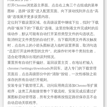
打开Chrome浏览器主界面。点击右上角三个点组成的菜单
图标，选择“设置”进入配置页面。向下滚动找到并点击“高
级”选项展开更多设置内容。
定位到下载设置区域。在高级设置中继续下拉，找到“下载
内容”板块下的“下载后”选项。这里控制着文件完成时的后
续动作，默认可能有自动打开某些类型文件的勾选状态。
取消特定文件类型的自动打开。当下载同类文件再次触发
时，点击向上的小箭头图标进入临时设置界面，取消勾选
“总是打开这种类型的文件”。此操作针对单个类别生效，
适合处理偶尔出现的误判情况。
重置所有自动打开偏好。返回设置主页，在地址栏输入
chrome://settings/downloads并回车。进入专门的下载管理
页面后，点击高级部分中的“清除”按钮，一次性移除之前
保存的所有自动打开规则。
安装专业下载管理工具。访问应用商店添加Chrono等扩展
程序，这类工具能接管整个下载流程。安装完成后通过扩
展图标启动管理器，所有文件都将按指定路径保存且不会
自动启动关联程序。