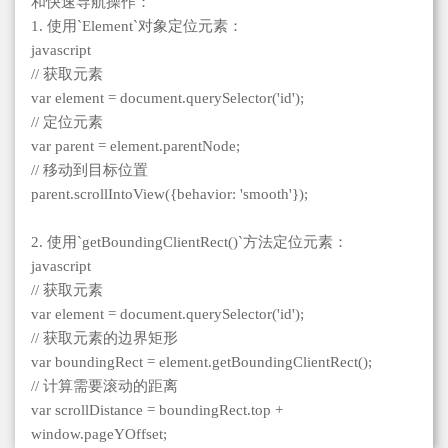
和快速导航操作：
1. 使用`Element`对象定位元素：
javascript
// 获取元素
var element = document.querySelector('id');
// 定位元素
var parent = element.parentNode;
// 移动到目标位置
parent.scrollIntoView({behavior: 'smooth'});
2. 使用`getBoundingClientRect()`方法定位元素：
javascript
// 获取元素
var element = document.querySelector('id');
// 获取元素的边界矩形
var boundingRect = element.getBoundingClientRect();
// 计算需要滚动的距离
var scrollDistance = boundingRect.top +
window.pageYOffset;