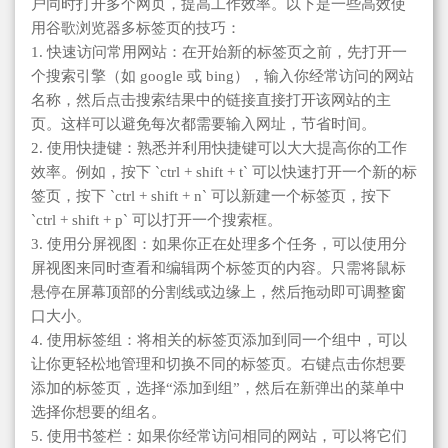
户同时打开多个网页，提高工作效率。以下是一些高效使
用谷歌浏览器多标签页的技巧：
1. 快速访问常用网站：在开始新的标签页之前，先打开一
个搜索引擎（如 google 或 bing），输入你经常访问的网站
名称，然后点击搜索结果中的链接直接打开该网站的主
页。这样可以避免每次都需要输入网址，节省时间。
2. 使用快捷键：熟悉并利用快捷键可以大大提高你的工作
效率。例如，按下 `ctrl + shift + t` 可以快速打开一个新的标
签页，按下 `ctrl + shift + n` 可以新建一个标签页，按下
`ctrl + shift + p` 可以打开一个搜索框。
3. 使用分屏视图：如果你正在处理多个任务，可以使用分
屏视图来同时查看和编辑两个标签页的内容。只需将鼠标
悬停在屏幕顶部的分割线或边缘上，然后拖动即可调整窗
口大小。
4. 使用标签组：将相关的标签页添加到同一个组中，可以
让你更轻松地管理和切换不同的标签页。右键点击你想要
添加的标签页，选择“添加到组”，然后在新弹出的菜单中
选择你想要的组名。
5. 使用书签栏：如果你经常访问相同的网站，可以将它们