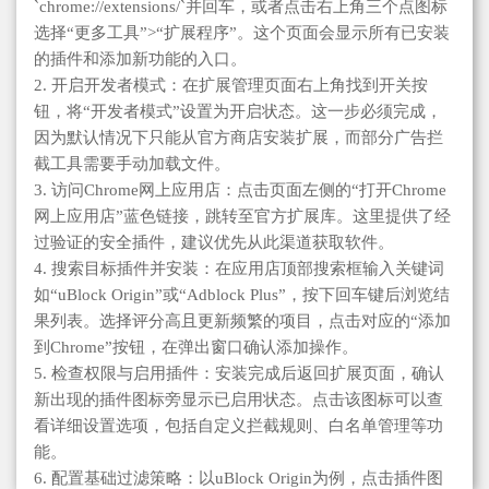
`chrome://extensions/`并回车，或者点击右上角三个点图标
选择“更多工具”>“扩展程序”。这个页面会显示所有已安装
的插件和添加新功能的入口。
2. 开启开发者模式：在扩展管理页面右上角找到开关按
钮，将“开发者模式”设置为开启状态。这一步必须完成，
因为默认情况下只能从官方商店安装扩展，而部分广告拦
截工具需要手动加载文件。
3. 访问Chrome网上应用店：点击页面左侧的“打开Chrome
网上应用店”蓝色链接，跳转至官方扩展库。这里提供了经
过验证的安全插件，建议优先从此渠道获取软件。
4. 搜索目标插件并安装：在应用店顶部搜索框输入关键词
如“uBlock Origin”或“Adblock Plus”，按下回车键后浏览结
果列表。选择评分高且更新频繁的项目，点击对应的“添加
到Chrome”按钮，在弹出窗口确认添加操作。
5. 检查权限与启用插件：安装完成后返回扩展页面，确认
新出现的插件图标旁显示已启用状态。点击该图标可以查
看详细设置选项，包括自定义拦截规则、白名单管理等功
能。
6. 配置基础过滤策略：以uBlock Origin为例，点击插件图