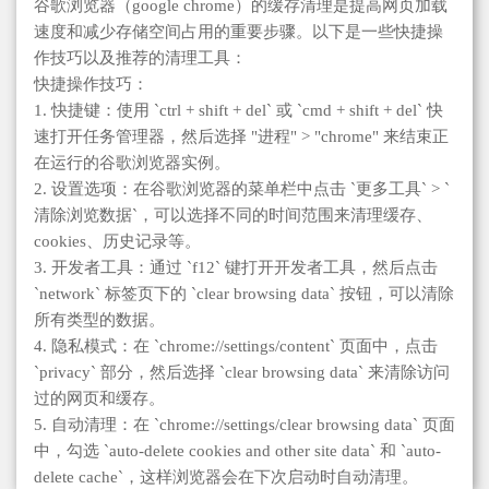
谷歌浏览器（google chrome）的缓存清理是提高网页加载
速度和减少存储空间占用的重要步骤。以下是一些快捷操
作技巧以及推荐的清理工具：
快捷操作技巧：
1. 快捷键：使用 `ctrl + shift + del` 或 `cmd + shift + del` 快
速打开任务管理器，然后选择 "进程" > "chrome" 来结束正
在运行的谷歌浏览器实例。
2. 设置选项：在谷歌浏览器的菜单栏中点击 `更多工具` > `
清除浏览数据`，可以选择不同的时间范围来清理缓存、
cookies、历史记录等。
3. 开发者工具：通过 `f12` 键打开开发者工具，然后点击
`network` 标签页下的 `clear browsing data` 按钮，可以清除
所有类型的数据。
4. 隐私模式：在 `chrome://settings/content` 页面中，点击
`privacy` 部分，然后选择 `clear browsing data` 来清除访问
过的网页和缓存。
5. 自动清理：在 `chrome://settings/clear browsing data` 页面
中，勾选 `auto-delete cookies and other site data` 和 `auto-
delete cache`，这样浏览器会在下次启动时自动清理。