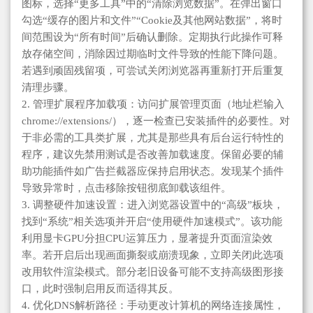
图标，选择“更多工具”中的“清除浏览数据”。在弹出窗口
勾选“缓存的图片和文件”“Cookie及其他网站数据”，将时
间范围设为“所有时间”后确认删除。定期执行此操作可释
放存储空间，消除因过期临时文件导致的性能下降问题。
若遇到顽固残留项，可尝试关闭浏览器再重新打开后重复
清理步骤。
2. 管理扩展程序加载项：访问扩展管理页面（地址栏输入
chrome://extensions/），逐一检查已安装插件的必要性。对
于非必需的工具类扩展，尤其是那些具有后台运行特性的
程序，建议先禁用测试是否改善加载速度。保留必要的辅
助功能插件如广告拦截器应保持启用状态。发现某个插件
导致异常时，点击移除按钮彻底卸载该组件。
3. 调整硬件加速设置：进入浏览器设置中的“高级”板块，
找到“系统”相关选项并开启“使用硬件加速模式”。该功能
利用显卡GPU分担CPU运算压力，显著提升页面渲染效
率。若开启后出现画面撕裂或崩溃现象，立即关闭此选项
改用软件渲染模式。部分老旧设备可能不支持高级图形接
口，此时强制启用反而适得其反。
4. 优化DNS解析路径：手动更改计算机的网络连接属性，