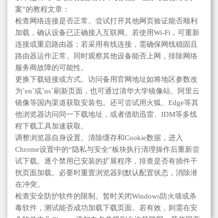
案”的教程文章：
检查网络连接是否正常。尝试打开其他网页验证能否顺利
加载，确认设备已正确接入互联网。若使用Wi-Fi，可重新
连接或重启路由器；若采用有线连接，需确保网线稳固且
路由器运作正常。同时观察其他设备能否上网，排除网络
服务商故障的可能性。
更换下载链接或方式。访问备用官网地址如将地区参数改
为`en`或`us`刷新页面，也可通过清华大学镜像站、阿里云
镜像等国内渠道获取安装包。还可尝试用火狐、Edge等其
他浏览器访问同一下载地址，或者借助迅雷、IDM等多线
程下载工具加速获取。
调整浏览器自身设置。清除缓存和Cookie数据，进入
Chrome设置中的“隐私与安全”板块执行清理操作后重新尝
试下载。逐个禁用已安装的扩展程序，排查是否有插件干
扰页面加载。必要时重置浏览器到默认配置状态，消除潜
在冲突。
检查安全防护软件的限制。暂时关闭Windows防火墙或杀
毒软件，测试能否成功加载下载页面。若有效，则需在安