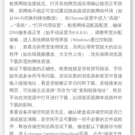
检查网络连接状态。打开其他网页或应用确认能否正常联
网，若网络不稳定可尝试重启路由器或切换网络环境（如
从Wi-Fi切换到移动数据）。在Chrome设置中进入“高级”
→“系统”→“打开代理设置”，检查网络适配器配置，确保
DNS服务器正常（如手动设置为8.8.8.8）。调整带宽分配
策略，进入系统网络管理界面（Windows通过控制面
板），查看当前带宽使用情况，关闭占用带宽较大的后台
程序（如在线视频播放、大文件上传），优先保障浏览器
下载所需的网络资源。
验证下载链接的正确性。检查链接是否有拼写错误、字符
缺失或多余符号等问题。尝试在新的浏览器标签页中直接
输入链接地址，看是否能够正常访问和下载。若链接来自
网页，可右键点击选择“另存为”或“复制链接地址”，然后
手动在浏览器中打开进行下载，以排除页面脚本或插件对
下载的影响。
查看设备存储空间是否充足。确认硬盘或存储空间是否已
满或接近满额，若空间不足可删除一些不必要的文件或程
序，释放存储空间后再尝试下载。修改默认下载路径与权
限，进入chrome://settings/download页面，点击“保存文件