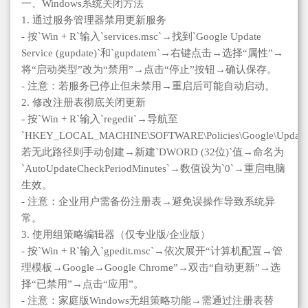
一、Windows系统关闭方法
1. 通过服务管理器禁用更新服务
- 按`Win + R`输入`services.msc`→找到`Google Update
Service (gupdate)`和`gupdatem`→右键点击→选择“属性”→
将“启动类型”改为“禁用”→点击“停止”按钮→确认保存。
- 注意：若服务已停止但未禁用→重启后可能自动启动。
2. 修改注册表彻底关闭更新
- 按`Win + R`输入`regedit`→导航至
`HKEY_LOCAL_MACHINE\SOFTWARE\Policies\Google\Updat
若无此路径则手动创建→新建`DWORD (32位)`值→命名为
`AutoUpdateCheckPeriodMinutes`→数值设为`0`→重启电脑
生效。
- 注意：企业用户需备份注册表→避免误操作导致系统异
常。
3. 使用组策略编辑器（仅专业版/企业版）
- 按`Win + R`输入`gpedit.msc`→依次展开“计算机配置→管
理模板→Google→Google Chrome”→双击“自动更新”→选
择“已禁用”→点击“应用”。
- 注意：家庭版Windows无组策略功能→需通过注册表替