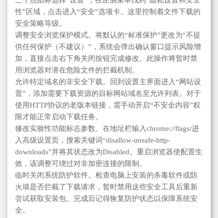
三个点图标选择“设置”，在左侧菜单找到“隐私设置和安全
性”区域，点击进入“安全”选项卡。这里控制着文件下载的
安全策略等级。
调整安全浏览保护模式。将默认的“标准保护”更改为“不提
供任何保护（不建议）”，系统会弹出确认窗口提示风险增
加，直接点击右下角关闭按钮完成修改。此操作将暂时禁
用浏览器对潜在危险文件的拦截机制。
允许特定域名的非安全下载。回到设置主界面进入“网站设
置”，添加需要下载资源的目标网站域名至允许列表。对于
使用HTTP协议的老版本链接，需手动开启“不安全内容”权
限才能正常启动下载任务。
修改实验性功能标志参数。在地址栏输入chrome://flags/进
入高级设置页，搜索关键词“disallow-unsafe-http-
downloads”并将其状态改为Disabled。重启浏览器使配置生
效，该调整可绕过对非加密连接的限制。
临时关闭系统防护软件。检查电脑上安装的杀毒软件或防
火墙是否拦截了下载请求，暂时禁用这些安全工具后重新
尝试获取安装包。完成后记得恢复防护状态以保障系统安
全。