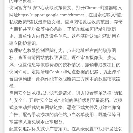
的详细教程：
访问官方帮助中心获取政策原文。打开Chrome浏览器输入
网址https://support.google.com/chrome/，在搜索栏输入“隐
私权政策”查找最新版文档。重点阅读数据收集范围、存储
周期和共享对象等核心条款，了解系统如何记录浏览历
史、表单输入内容及设备信息。这些基础认知能帮助用户
建立防护意识。
管理站点权限控制跟踪行为。点击地址栏右侧的锁形图
标，查看当前网站的权限设置。逐个审查摄像头、麦克
风、位置信息等敏感资源的授权情况，撤销非必要项目的
访问许可。定期清理Cookie和站点数据的积累，防止跨平
台画像构建。此操作能有效阻断第三方脚本的数据窃取路
径。
启用安全浏览模式过滤恶意请求。进入设置菜单选择“隐私
与安全”，开启“安全浏览”功能的保护级别至最高档。该模
式会主动拦截钓鱼网站链接、恶意下载文件及欺诈性弹窗
广告。配合手动添加的信任站点白名单使用，既能保障日
常需求又避免误杀正常服务。
配置勿追踪标头减少广告定向。在高级设置中找到“发送勿