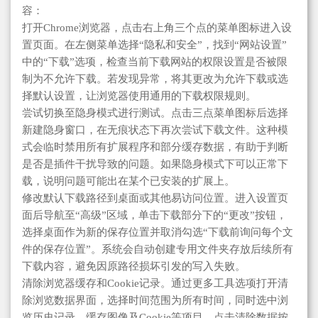
容：
打开Chrome浏览器，点击右上角三个点的菜单图标进入设
置页面。在左侧菜单选择“隐私和安全”，找到“网站设置”
中的“下载”选项，检查当前下载网站的权限设置是否被限
制为不允许下载。若发现异常，将其更改为允许下载或选
择默认设置，让浏览器使用通用的下载权限规则。
尝试切换至隐身模式进行测试。点击三点菜单图标后选择
新建隐身窗口，在无痕状态下再次尝试下载文件。这种模
式会临时禁用所有扩展程序和部分缓存数据，有助于判断
是否是插件干扰导致的问题。如果隐身模式下可以正常下
载，说明问题可能出在某个已安装的扩展上。
修改默认下载路径到桌面或其他易访问位置。进入设置页
面后导航至“高级”区域，单击下载部分下的“更改”按钮，
选择桌面作为新的保存位置并取消勾选“下载前询问每个文
件的保存位置”。系统会自动创建专用文件夹存放后续所有
下载内容，避免因原路径损坏引发的写入失败。
清除浏览器缓存和Cookie记录。通过更多工具选项打开清
除浏览数据界面，选择时间范围为所有时间，同时选中浏
览历史记录、缓存图像及Cookie等项目，点击清除数据按