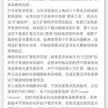
具体教程内容：
打开谷歌浏览器，点击浏览器右上角由三个垂直点组成的
菜单按钮。在弹出的下拉菜单中选择“更多工具”，然后点
击“扩展程序”。进入扩展程序管理页面后，查看已安装的
所有插件列表，特别是与下载功能相关的扩展。逐个点击
这些下载类扩展后方的“禁用”按钮将其暂时停用，观察下
载按钮是否重新出现。如果禁用某个扩展后问题解决，说
明该扩展存在冲突，可根据需要决定是否永久删除或保留
禁用状态。
继续停留在扩展程序页面，检查是否有标注为“已启用”但
非官方来源的未知插件。这类未经验证的程序可能篡改浏
览器界面元素导致异常。对于可疑的第三方扩展，建议立
即点击右侧的垃圾桶图标将其移除。完成后重启浏览器测
试下载按钮的恢复情况。
若上述操作未能解决问题，可尝试更新浏览器版本。点击
菜单栏中的“帮助”，在下拉选项里选择“关于Google
Chrome”。此时浏览器会自动连接服务器检查更新，若有
新版本可用则自动开始下载并安装。安装完成后按照提示