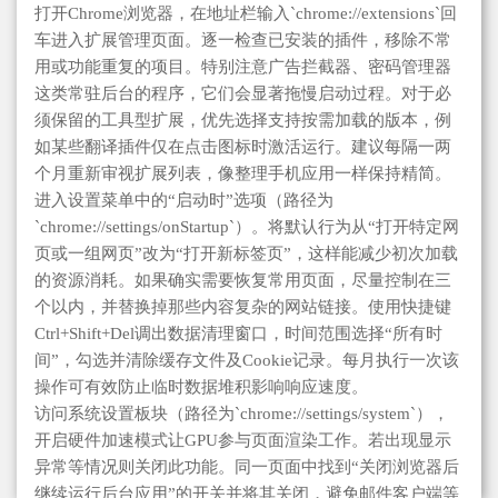
打开Chrome浏览器，在地址栏输入`chrome://extensions`回
车进入扩展管理页面。逐一检查已安装的插件，移除不常
用或功能重复的项目。特别注意广告拦截器、密码管理器
这类常驻后台的程序，它们会显著拖慢启动过程。对于必
须保留的工具型扩展，优先选择支持按需加载的版本，例
如某些翻译插件仅在点击图标时激活运行。建议每隔一两
个月重新审视扩展列表，像整理手机应用一样保持精简。
进入设置菜单中的“启动时”选项（路径为
`chrome://settings/onStartup`）。将默认行为从“打开特定网
页或一组网页”改为“打开新标签页”，这样能减少初次加载
的资源消耗。如果确实需要恢复常用页面，尽量控制在三
个以内，并替换掉那些内容复杂的网站链接。使用快捷键
Ctrl+Shift+Del调出数据清理窗口，时间范围选择“所有时
间”，勾选并清除缓存文件及Cookie记录。每月执行一次该
操作可有效防止临时数据堆积影响响应速度。
访问系统设置板块（路径为`chrome://settings/system`），
开启硬件加速模式让GPU参与页面渲染工作。若出现显示
异常等情况则关闭此功能。同一页面中找到“关闭浏览器后
继续运行后台应用”的开关并将其关闭，避免邮件客户端等