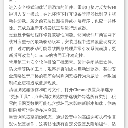
容：
进入安全模式卸载近期添加的组件。重启电脑时反复按F8
键进入安全模式，在此环境下打开设备管理器找到显卡驱
动并卸载。若之前安装过新插件或扩展程序，也应一并移
除。完成后重新开机尝试正常运行浏览器。
更新显卡驱动程序修复兼容性问题。访问硬件厂商官网下
载对应型号的最新驱动版本，安装过程中选择覆盖现有文
件。过时的驱动可能导致图形处理异常引发系统崩溃，更
新后可改善与Chrome的协同工作稳定性。
禁用第三方安全软件排除干扰因素。暂时关闭杀毒软件、
防火墙等防护工具，观察是否能成功启动浏览器。某些安
全策略过于严格的程序会误判浏览器行为为威胁，导致强
制终止进程造成蓝屏现象。
清理浏览器缓存和临时文件。打开Chrome设置菜单选择
“更多工具”，点击清除浏览数据选项并勾选所有类别。积
累的旧网页数据可能包含损坏元素影响新版本加载，彻底
删除后可消除潜在冲突源。
重置浏览器至初始状态。通过设置中的高级选项执行恢复
默认配置操作，这将移除所有自定义设置及附加组件。适