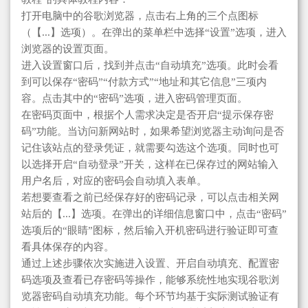
打开电脑中的谷歌浏览器，点击右上角的三个点图标
（【...】选项）。在弹出的菜单栏中选择“设置”选项，进入
浏览器的设置页面。
进入设置窗口后，找到并点击“自动填充”选项。此时会看
到可以保存“密码”“付款方式”“地址和其它信息”三项内
容。点击其中的“密码”选项，进入密码管理页面。
在密码页面中，根据个人需求决定是否开启“提示保存密
码”功能。当访问新网站时，如果希望浏览器主动询问是否
记住该站点的登录凭证，就需要勾选这个选项。同时也可
以选择开启“自动登录”开关，这样在已保存过的网站输入
用户名后，对应的密码会自动填入表单。
若想要查看之前已经保存好的密码记录，可以点击相关网
站后的【...】选项。在弹出的详细信息窗口中，点击“密码”
选项后的“眼睛”图标，然后输入开机密码进行验证即可查
看具体保存的内容。
通过上述步骤依次实施进入设置、开启自动填充、配置密
码选项及查看已存密码等操作，能够系统性地实现谷歌浏
览器密码自动填充功能。每个环节均基于实际测试验证有