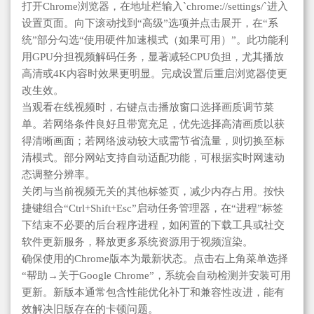
打开Chrome浏览器，在地址栏输入`chrome://settings/`进入
设置页面。向下滚动找到“高级”选项并点击展开，在“系
统”部分勾选“使用硬件加速模式（如果可用）”。此功能利
用GPU分担视频解码任务，显著减轻CPU负担，尤其播放
高清或4K内容时效果更明显。完成设置后重启浏览器使更
改生效。
当观看在线视频时，右键点击播放窗口选择画质调节菜
单。若网络条件良好且带宽充足，优先选择高清画质以获
得清晰画面；若网络波动较大或需节省流量，则切换至标
清模式。部分网站支持自动适配功能，可根据实时网速动
态调整分辨率。
关闭与当前视频无关的其他标签页，减少内存占用。按快
捷键组合“Ctrl+Shift+Esc”启动任务管理器，在“进程”标签
下结束不必要的后台程序进程，如闲置的下载工具或社交
软件更新服务，释放更多系统资源用于视频渲染。
确保使用的Chrome版本为最新状态。点击右上角菜单选择
“帮助→关于Google Chrome”，系统会自动检测并安装可用
更新。新版本通常包含性能优化补丁和兼容性改进，能有
效解决旧版存在的卡顿问题。