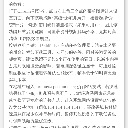
的教程：
打开Chrome浏览器，点击右上角三个点的菜单图标进入设
置页面。向下滚动找到“高级”选项并展开，接着选择“系
统”部分，勾选“使用硬件加速模式（如果可用）”。启用该
功能后重启浏览器，可显著提升视频解码效率，尤其对高
清或4K内容效果明显。
按键盘组合键Ctrl+Shift+Esc启动任务管理器，结束非必要
的后台进程如下载工具、云同步服务等。同时关闭无关的
标签页，建议保留不超过5个正在使用的窗口，以减少内存
占用对视频渲染的影响。若电脑配备独立显卡，可通过控
制面板运行基准测试确认性能状态，帧率低于30时需更新
驱动版本。
在地址栏输入chrome://speedometer/运行网络测试，若测速
结果低于1Mbps则说明带宽不足，此时应联系网络运营商
或切换至更稳定的连接方式。进入系统网络设置将DNS修
改为公共地址（例如114.114.114.114），能改善域名解析
速度从而减少缓冲等待时间。暂停其他设备的下载任务也
可保障视频流量优先级。
点击Chrome右上角三点图标进入设置，依次选择“隐私与