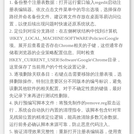
1. 备份整个注册表数据：打开运行窗口输入regedit启动注
册表编辑器。依次点击文件菜单中的导出选项，选择保存
路径并命名备份文件。建议将文件存放在桌面等易访问位
置，以便后续出现问题时快速还原系统状态。
2. 定位到对应分支路径：在左侧树状结构中找到计算机
\HKEY_LOCAL_MACHINE\SOFTWARE\Policies\Google
项。展开后查看是否存在Chrome相关的子键，这些通常存
储着浏览器的企业策略配置信息。同时检查
HKEY_CURRENT_USER\Software\Google\Chrome目录，
这里保存了当前用户的个性化设置记录。
3. 逐项删除关联条目：右键点击需要移除的注册表项，选
择删除操作。特别注意要区分不同版本的编号标识，避免
误删其他软件的相关配置。对于不确定性质的键值，最好
先记录下来再进行测试性删除。
4. 执行预编写脚本文件：将预先制作的remove.reg双击运
行，系统会自动执行内置的清理指令。该脚本包含针对常
见残留位置的精准定位逻辑，能高效清除多数冗余数据。
运行前务必确认脚本来源可靠，防止恶意代码注入。
5. 验证清理效果完整性：重新打开注册表编辑器，使用查