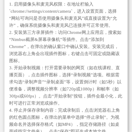
1. 启用摄像头和麦克风权限：在地址栏输入
`chrome://settings/content/camera`，进入设置页面，选择
“网站可询问是否使用摄像头和麦克风”或直接设置为“允
许”，确保系统摄像头和麦克风已连接并可正常使用。
2. 安装第三方录屏插件：访问Chrome网上应用店，搜索如
“Nimbus截屏&屏幕录像机”等插件。点击“添加到
Chrome”，在弹出的确认窗口中确认安装。安装完成后，
浏览器右上角会出现插件图标，右键点击可固定或隐藏该
图标。
3. 开始录制视频：打开需要录制的网页（如在线课程、直
播页面），点击插件图标，选择“录制视频”选项。根据需
求勾选“录制声音”“录制桌面”等，设置倒计时（如5秒）以
便准备，调整视频分辨率（如720p或1080p）和帧率（如
30fps或60fps）。点击“开始录制”按钮，插件会最小化，此
时可进行正常浏览或操作。
4. 停止并保存录制内容：完成录制后，点击浏览器右上角
的红色圆点图标，在弹出的菜单中选择“停止录制”。为视
频命名并选择保存格式（如MP4），指定存储路径（如桌
面或指定文件夹），点击“保存”即可生成本地文件。