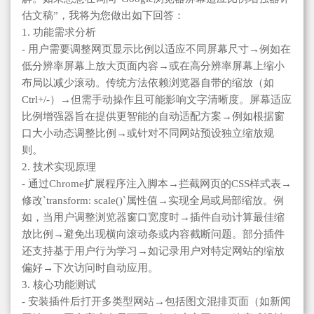
估文稿”，我将为您做出如下回答：
1. 功能需求分析
- 用户需要调整网页显示比例以适应不同屏幕尺寸→例如在
低分辨率屏幕上放大页面内容→或在高分辨率屏幕上缩小
布局以减少滚动。传统方法依赖浏览器自带的缩放（如
Ctrl+/-）→但需手动操作且可能影响文字清晰度。屏幕适应
比例增强器旨在提供更智能的自动适配方案→例如根据窗
口大小动态调整比例→或针对不同网站预设独立缩放规
则。
2. 技术实现原理
- 通过Chrome扩展程序注入脚本→拦截网页的CSS样式表→
修改`transform: scale()`属性值→实现全局或局部缩放。例
如，当用户调整浏览器窗口宽度时→插件自动计算最佳缩
放比例→避免出现横向滚动条或内容截断问题。部分插件
还支持基于用户行为学习→如记录用户对特定网站的缩放
偏好→下次访问时自动应用。
3. 核心功能测试
- 安装插件后打开多类型网站→包括图文混排页面（如新闻