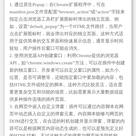
1. 通过原生Popup：在Chrome扩展程序中，可在
manifest.json文件里配置“browser_action”或“action”字段来
指定点击浏览器工具栏扩展图标时弹出的独立页面。例
如，设置“default_popup”为一个HTML文件路径，当用户
点击扩展图标时，就会弹出对应的独立页面。这种方式适
用于提供简单的交互界面和快速展示信息，通常显示时间
较短，用户操作后窗口可能会消失。
2. 使用浏览器API创建窗口：利用Chrome提供的浏览器
API，如“chrome.windows.create”方法，可以在插件中创建
新的独立窗口。开发者可以自定义窗口的属性，如大小、
位置、是否可调整等，还能指定窗口中要加载的内容，包
括HTML文件或特定的脚本。这种方式比较灵活，适合需
要更复杂交互和功能的场景，比如需要展示大量数据或提
供多种操作选项的插件页面。
3. 在网页中嵌入自定义弹窗：插件可以通过内容脚本在网
页中动态插入自定义的弹窗元素。内容脚本能够与网页的
DOM进行交互，在合适的时机创建并显示弹窗，弹窗的内
容可以是根据网页内容动态生成的，也可以是预先定义好
的HTML结构。不过这种方式的弹窗与网页的关联性较